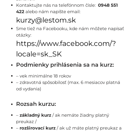
Kontaktujte nás na telefónnom čísle:
0948 551
422
alebo nám napíšte email:
kurzy@lestom.sk
Sme tiež na Facebooku, kde nám môžete napísať
otázky:
https://www.facebook.com/?
locale=sk_SK
Podmienky prihlásenia sa na kurz:
– vek minimálne 18 rokov
– zdravotná spôsobilosť (max. 6 mesiacov platná
od vydania)
Rozsah kurzu:
–
základný kurz
/ ak nemáte žiadny platný
preukaz /
–
rozširovací kurz
/ ak už máte platný preukaz a