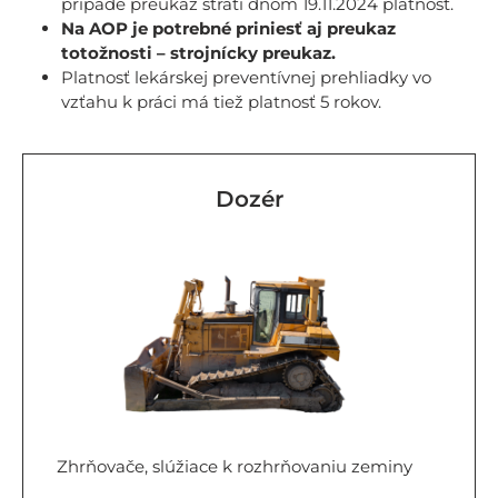
prípade preukaz stratí dňom 19.11.2024 platnosť.
Na AOP je potrebné priniesť aj preukaz
totožnosti – strojnícky preukaz.
Platnosť lekárskej preventívnej prehliadky vo
vzťahu k práci má tiež platnosť 5 rokov.
Dozér
Zhrňovače, slúžiace k rozhrňovaniu zeminy