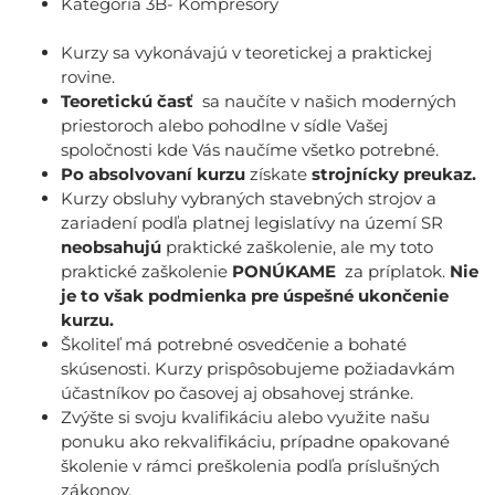
Kategória 3B- Kompresory
Kurzy sa vykonávajú v teoretickej a praktickej
rovine.
Teoretickú časť
sa naučíte v našich moderných
priestoroch alebo pohodlne v sídle Vašej
spoločnosti kde Vás naučíme všetko potrebné.
Po absolvovaní kurzu
získate
strojnícky preukaz.
Kurzy obsluhy vybraných stavebných strojov a
zariadení podľa platnej legislatívy na území SR
neobsahujú
praktické zaškolenie, ale my toto
praktické zaškolenie
PONÚKAME
za príplatok.
Nie
je to však podmienka pre úspešné ukončenie
kurzu.
Školiteľ má potrebné osvedčenie a bohaté
skúsenosti. Kurzy prispôsobujeme požiadavkám
účastníkov po časovej aj obsahovej stránke.
Zvýšte si svoju kvalifikáciu alebo využite našu
ponuku ako rekvalifikáciu, prípadne opakované
školenie v rámci preškolenia podľa príslušných
zákonov.