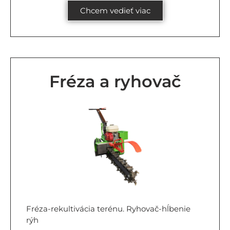
Chcem vedieť viac
Fréza a ryhovač
Fréza-rekultivácia terénu. Ryhovač-hĺbenie
rýh