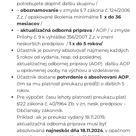
potrebujete doplniť ďalšiu skupinu /
–
oboznamovanie
v zmysle § 7 zákona č. 124/2006
Z.z. / opakované školenia minimálne
1 x do 36
mesiacov
/
–
aktualizačná
odborná
príprava
/ AOP / v zmysle
Prílohy č. 9 k vyhláške 356/2007 Z.z. v znení
neskorších predpisov
/
1 x do 5 rokov/
Účastník je povinný absolvovať najmenej každých
5 rokov od vydania, resp. od poslednej
aktualizačnej odbornej prípravy (AOP) ďalšiu AOP
u oprávnenej osoby na výchovu a vzdelávanie.
Účastník dostane
potvrdenie o absolvovaní AOP
,
čím sa mu platnosť preukazu predĺži o ďalších
5
rokov.
Pre výpočet času lehoty platnosti preukazu platí
§122 zákona č. 40/1964 Zb. v zn. nesk. predpisov –
Občiansky zákonník.
Príklad : ak je preukaz vydaný 18.11.2019,
aktualizačná odborná príprava musí byť
absolvovaná
najneskôr dňa 18.11.2024
, v opačnom