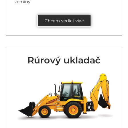
zeminy
Chcem vedieť viac
Rúrový ukladač