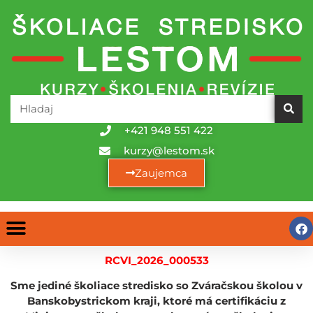
+421 948 551 422
kurzy@lestom.sk
Zaujemca
RCVI_2026_000533
Sme jediné školiace stredisko so Zváračskou školou v
Banskobystrickom kraji, ktoré má certifikáciu z