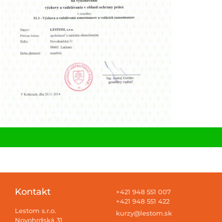
Kontakt
+421 948 551 007
+421 948 551 422
Lestom s.r.o.
kurzy@lestom.sk
Novohrdská 31