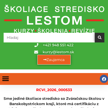
+421 948 551 422
kurzy@lestom.sk
Zaujemca
RCVI_2026_000533
Sme jediné školiace stredisko so Zváračskou školou v
Banskobystrickom kraji, ktoré má certifikáciu z