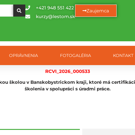
+421 948 551 422
Zaujemca
kurzy@lestom.sk
OPRÁVNENIA
FOTOGALÉRIA
KONTAKT
RCVI_2026_000533
kou školou v Banskobystrickom kraji, ktoré má certifikác
školenia v spolupráci s úradmi práce.