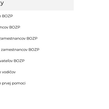
zy
ie BOZP
ancov BOZP
h zamestnancov BOZP
ov zamestnancov BOZP
ávateľov BOZP
e vodičov
e prvej pomoci