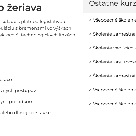
Ostatne kur
o žeriava
> Všeobecné školen
súlade s platnou legislatívou.
ipuláciu s bremenami vo výškach
> Školenie zamestn
ktoch či technologických linkách.
> Školenie vedúcic
> Školenie zástupc
> Školenie zamestn
práce
> Všeobecné školeni
covných postupov
ovým poriadkom
> Všeobecné školeni
alebo dlhšej prestávke
?