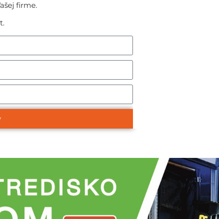
šej firme.
t.
y