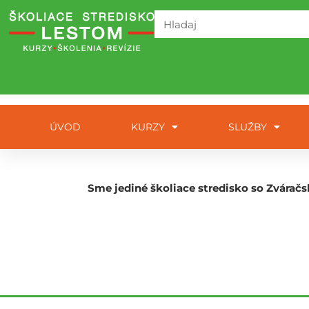
ÚVOD
KURZY
SLUŽBY
Sme jediné školiace stredisko so Zváračs