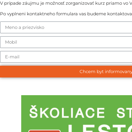
V prípade záujmu je možnosť zorganizovať kurz priamo vo Va
Po vyplneni kontaktneho formulara vas budeme kontaktova
Chcem byt informovan