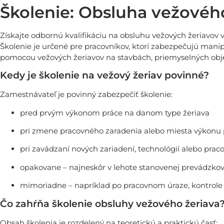
Školenie: Obsluha vežovéh
Získajte odbornú kvalifikáciu na obsluhu vežových žeriavov v 
Školenie je určené pre pracovníkov, ktorí zabezpečujú man
pomocou vežových žeriavov na stavbách, priemyselných obje
Kedy je školenie na vežový žeriav povinné?
Zamestnávateľ je povinný zabezpečiť školenie:
pred prvým výkonom práce na danom type žeriava
pri zmene pracovného zaradenia alebo miesta výkonu 
pri zavádzaní nových zariadení, technológií alebo pra
opakovane – najneskôr v lehote stanovenej prevádzk
mimoriadne – napríklad po pracovnom úraze, kontrole 
Čo zahŕňa školenie obsluhy vežového žeriava
Obsah školenia je rozdelený na teoretickú a praktickú časť: